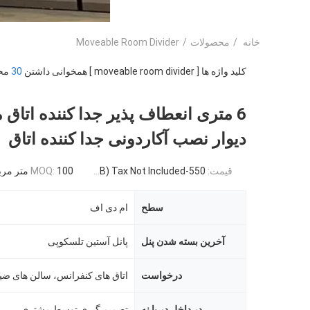
خانه
/
محصولات
/
Moveable Room Divider
کلید واژه ها [ moveable room divider ] همخوانی داشتن
30
محص
6 متری انعطاف پذیر جدا کننده اتاق
دیوار نصب آکاردونی جدا کننده اتاق
قیمت:
550-3500RMB/PC (FOB) Tax Not Included
100 متر مربع
MOQ:
سطح
ام دی اف
آخرین بسته شدن پنل
پانل آستین تلسکوپی
درخواست
در داخل در یا نه
تصمیم گیری توسط مشتری