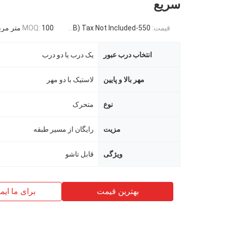
سریع
قیمت:
550-3500RMB/PC (FOB) Tax Not Included
100 متر مربع
MOQ:
انتخاب درب عبور
یک درب یا دو درب
مهر بالا و پایین
لاستیک با دو مهر
نوع
متحرک
مزیت
رایگان از مسیر طبقه
ویژگی
قابل تاشو
بهترین قیمت
برای ما ایم