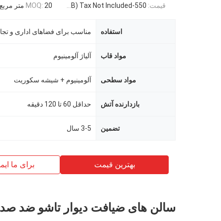
قیمت:
550-3500RMB/PC (FOB) Tax Not Included
20 متر مربع
MOQ:
استفاده
مناسب برای فضاهای اداری و تجا
مواد قاب
آلیاژ آلومینیوم
مواد سطحی
آلومینیوم + شیشه سکوریت
بازدارنده آتش
حداقل 60 تا 120 دقیقه
تضمین
3-5 سال
بهترین قیمت
برای ما ایم
سالن های ضیافت دیوار تاشو ضد صدا