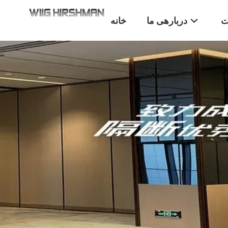
ت
دربارهی ما
خانه