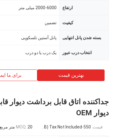
ارتفاع
2000-6000 میلی متر
کیفیت
تضمین
بسته شدن پانل انتهایی
پانل آستین تلسکوپی
انتخاب درب عبور
یک درب یا دو درب
بهترین قیمت
برای ما ایم
جداکننده اتاق قابل برداشت دیوار قا
دیوار OEM
قیمت:
550-3500RMB/PC (FOB) Tax Not Included
20 متر مربع
MOQ: