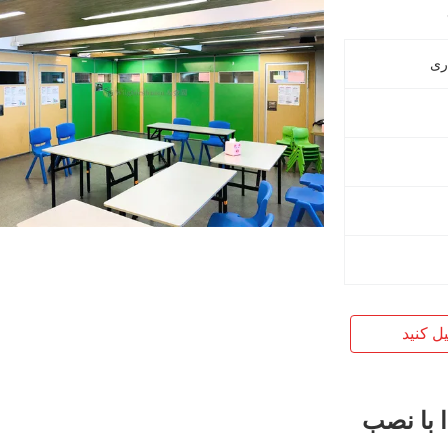
ری
یل کنید
 با نصب