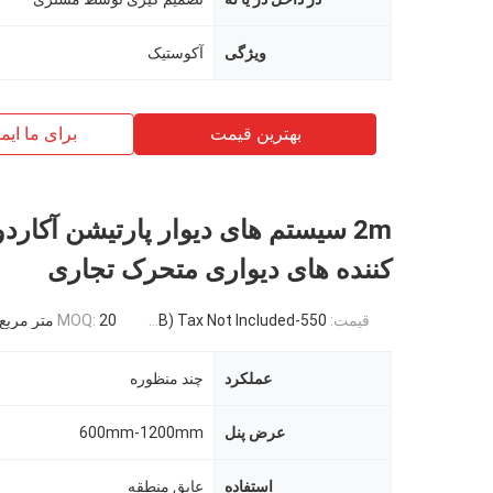
ویژگی
آکوستیک
بهترین قیمت
برای ما ایم
2m سیستم های دیوار پارتیشن آکارد
کننده های دیواری متحرک تجاری
قیمت:
550-3500RMB/PC (FOB) Tax Not Included
20 متر مربع
MOQ:
عملکرد
چند منظوره
عرض پنل
600mm-1200mm
استفاده
عایق منطقه