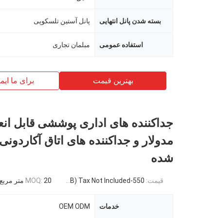
بسته شدن پانل انتهایی
پانل آستین تلسکوپی
استفاده عمومی
مبلمان تجاری
بهترین قیمت
برای ما ایم
جداکننده های اداری پوششی قابل ان
مدولار و جداکننده های اتاق آکاردون
شده
قیمت:
550-3500RMB/PC (FOB) Tax Not Included
20 متر مربع
MOQ:
خدمات
OEM ODM