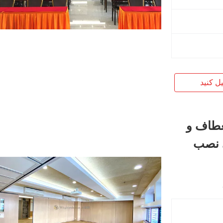
یل کنید
عطاف و
ی نصب