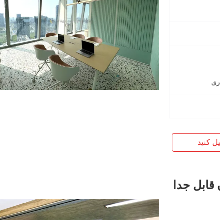
ری
یل کنید
 قابل جدا