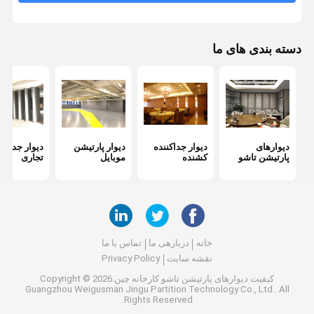
دیوارهای جداکننده دفتر
دیوار تاشو ضد صدا
دسته بندی های ما
پارتیشن های اتاق کنفرانس
جدا کننده موقت دیوار
دیوارهای
دیوار جداکننده
دیوار پارتیشن
دیوار جداکنن
پارتیشن تاشو
کشنده
موبایل
تجاری
خانه
دربارهی ما
تماس با ما
نقشه سایت
Privacy Policy
کیفیت
دیوارهای پارتیشن تاشو
کارخانه چین.Copyright © 2026
Guangzhou Weigusman Jingu Partition Technology Co., Ltd.. All
Rights Reserved.