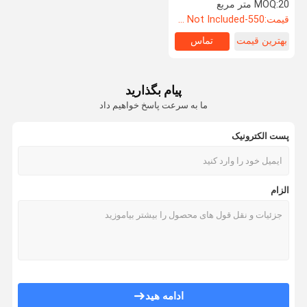
پارتیشن موقت
20 متر مربع
MOQ:
قیمت:
550-3500RMB/PC (FOB) Tax Not Included
کارخانه تور
کنترل کیفیت
اخبار
درخواست نقل
بهترین قیمت
تماس
قول
دیوارهای پارتیشن تاشو
پیام بگذارید
ما به سرعت پاسخ خواهیم داد
دیوار جداکننده کشنده
پست الکترونیک
دیوار پارتیشن موبایل
دیوار جداکننده تجاری
الزام
دیوار جداکننده قابل باز کردن
دیوار پارتیشن سفارشی
دیوار جداکننده درب
دیواری صوتی قابل اجرا
ادامه هید