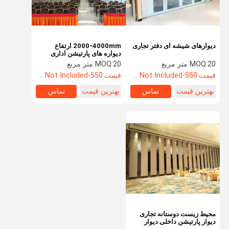
دیوارهای شیشه ای دفتر تجاری
2000-4000mm ارتفاع
دیواره های پارتیشن اداری
فعالیت اقتصادی
20 متر مربع
MOQ:
20 متر مربع
MOQ:
قیمت:
550-3500RMB/PC (FOB) Tax Not Included
قیمت:
550-3500RMB/PC (FOB) Tax Not Included
بهترین قیمت
تماس
بهترین قیمت
تماس
خانه
محصولات
فیلم های
دربارهی ما
محیط زیست دوستانه تجاری
دیوار پارتیشن داخلی دیوار