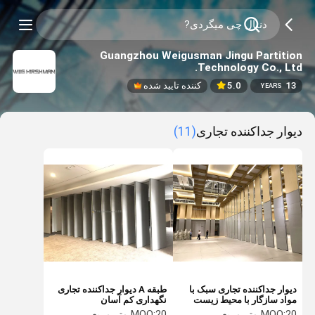
Guangzhou Weigusman Jingu Partition
Technology Co., Ltd.
13
5.0
کننده تایید شده
YEARS
دیوار جداکننده تجاری
(11)
دیوار جداکننده تجاری سبک با
طبقه A دیوار جداکننده تجاری
مواد سازگار با محیط زیست
نگهداری کم آسان
20 متر مربع
MOQ:
20 متر مربع
MOQ: