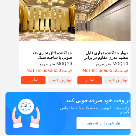
دیوار جداکننده تجاری قابل
جدا کننده اتاق تجاری ضد
تنظیم مدرن مقاوم در برابر
صوتی با ساخت سبک
آتش
20 متر مربع
MOQ:
20 متر مربع
MOQ:
قیمت:
550-3500RMB/PC (FOB) Tax Not Included
قیمت:
550-3500RMB/PC (FOB) Tax Not Included
بهترین قیمت
تماس
بهترین قیمت
تماس
در وقت خود صرفه جویی کنید
اجازه دهید با بهترین محصولات با شما تماس
بگیریم.
نیاز خود را ارائه دهید