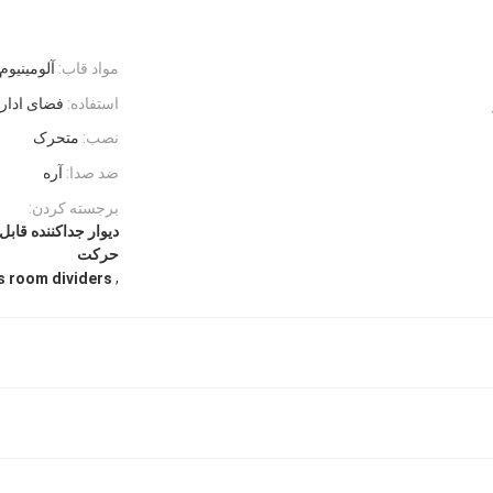
مواد قاب:
آلومینیوم
استفاده:
فضای ادار
نصب:
متحرک
ضد صدا:
آره
برجسته کردن:
ديوار جداکننده قابل
حرکت
,
s room dividers