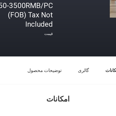
50-3500RMB/PC
(FOB) Tax Not
Included
قیمت
کانات
گالری
توضیحات محصول
امکانات