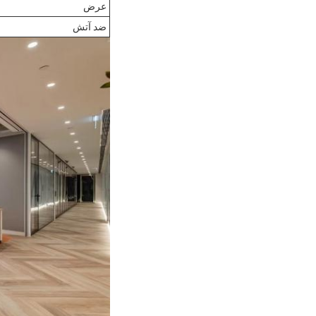
عرض
ضد آتش