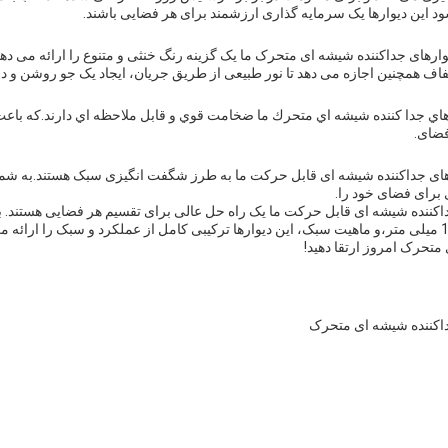
 این دیوارها یک سرمایه گذاری ارزشمند برای هر فضایی باشند.
رهای جداکننده شیشه ای متحرک ما یک گزینه رنگ خنثی و متنوع را ارائه می ده
ف همچنین اجازه می دهد تا نور طبیعی از طریق جریان، ایجاد یک جو روشن و دع
 متر، ديوارهاي جدا کننده شيشه اي متحرك ما ضخامت قوي و قابل ملاحظه اي دارند.که ب
فضای.
های جداکننده شیشه ای قابل حرکت ما به طرز شگفت انگیزی سبک هستند.به شما 
برای فضای خود را.
اکننده شیشه ای قابل حرکت ما یک راه حل عالی برای تقسیم هر فضایی هستند. با
بالا، رنگ شفاف، ضخامت 10 میلی متر،و ماهيت سبک، این دیوارها ترکیبی کامل از عملکرد و سبک را ارا
متحرک امروز ارتقا دهید!
داکننده شیشه ای متحرک