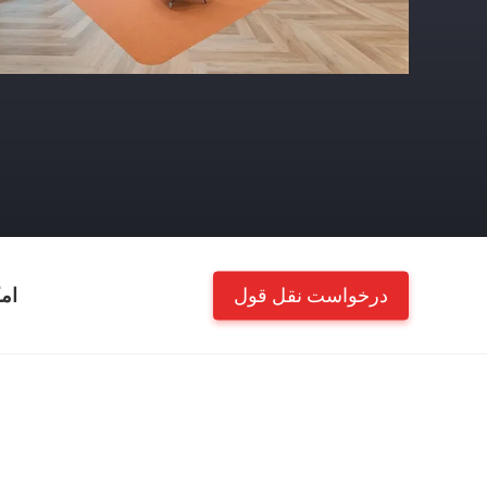
درخواست نقل قول
ام