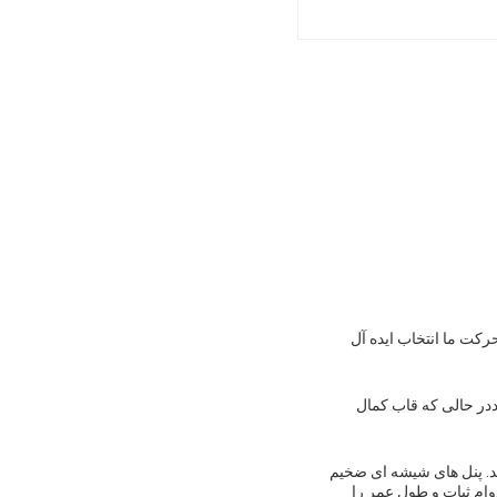
رکت ما انتخاب ایده آل
ددر حالی که قاب کمال
ند. پنل های شیشه ای ضخیم
 دوام ثبات و طول عمر را