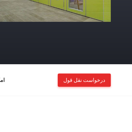
درخواست نقل قول
ام