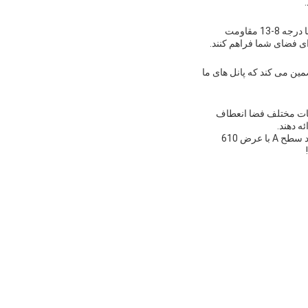
پانل های دیوار جداکننده ما از مواد با کیفیت بالا و با دوام ساخته شده اند که باعث می شود آنها در برابر زلزله با درجه 8-13 مقاومت
رای فضای شما فراهم کنند.
ه اند و با استاندارد سطح A مطابقت دارند.این تضمین می کند که پانل های ما
 و برای تنظیمات مختلف فضا انعطاف
ه دهند.
پانل های دیوار پارتیشن ما را برای یک راه حل پارتیشن با کیفیت بالا، ضد صدا، گواهینامه، ضد زلزله و استاندارد سطح A با عرض 610