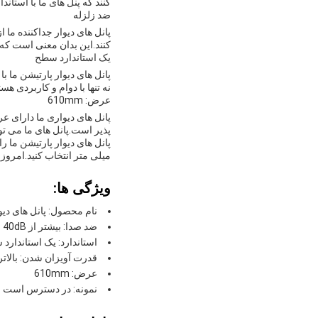
کنند که پنل های ما با استان
ضد زلزله
کنند.این بدان معنی است که پ
یک استاندارد سطح
نه تنها با دوام و کاربردی ه
عرض: 610mm
پذیر است.پانل های ما می توا
میلی متر انتخاب کنید.امروز 
ویژگی ها:
نام محصول: پانل های دیو
ضد صدا: بیشتر از 40dB
استاندارد: یک استاندارد
قدرت آویزان شدن: بالاتر از 45 کیل
عرض: 610mm
نمونه: در دسترس است