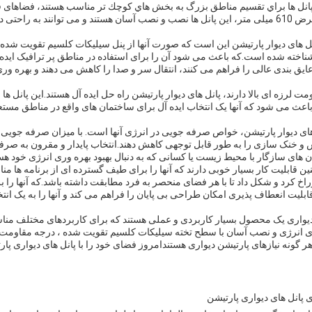
انل ها براي تقسيم مناطق بزرگ به بخش هاي كوچك تر مناسب هستند، فضاهای قابل
به ساخت دیواری سنتی. با عرض 610 میلی متر، این پانل ها نصب و نصب آسان هستند و می توانند
ل های دیوار پارتیشن این است که صورت آنها از پنل سیلیکات کلسیم تقویت شده
ناخته شده است.که باعث می شود آن را برای استفاده در مناطق پر ترافیک ایده 
یق بندی عالی را فراهم می کنند، انتقال سر و صدا را کاهش می دهند و بهره ور
مت لرزه ای بالا دارند، پانل های دیوار پارتیشن راه حل ایده آل هستند.اين پانل 
باعث می شود که آنها یک انتخاب ایده آل برای ساختمان های واقع در مناطق مستع
 و خنک سازی را به طور قابل توجهی کاهش دهند.انتخاب پایدار و مقرون به صرفه
 های سازگار با محیط زیست یا کسانی که به دنبال بهبود بهره وری انرژی خود هست
ین قابلیت کار بسیار خوبی دارند که آنها را برای طیف گسترده ای از برنامه ها من
اخ کرد و شکل داد تا با هر فضای منحصر به فرد مطابقت داشته باشد.که آنها را بر
یت انعطاف پذیری امکان طراحی بی پایان را فراهم می کند و آنها را به یک ان
 دیواری یک محصول بسیار کاربردی و عملی هستند که برای کاربردهای مختلف مناس
ری انرژی و نصب آسان با سطح تخته سیلیکات کلسیم تقویت شده ، درجه مقاومت در
هر گونه نیازهای پارتیشن دیواری هستندامروز فضای خود را با پانل های دیواری پارت
انل های دیواری پارتیشن