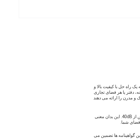
ک راه حل با کیفیت بالا و
ه، دفتر یا هر فضای تجاری
ک و مدرن را ارائه می دهند
پانل های دیوار جداکننده ما طراحی شده اند تا عایق صوتی عالی را فراهم کنند، با درجه بندی کاهش صوتی بیش از 40dB. این بدان معنی
 فضای شما.
ن المللی از جمله CE، ISO و SGS گواهی می شوند.این گواهینامه ها تضمین می