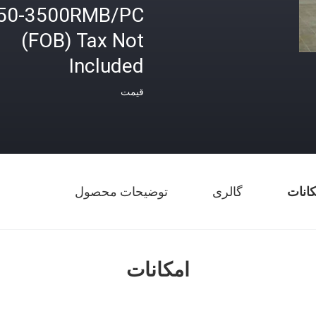
50-3500RMB/PC
(FOB) Tax Not
Included
قیمت
کانات
گالری
توضیحات محصول
امکانات