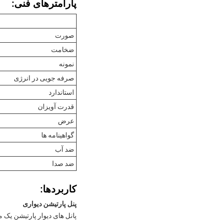
پارامترهای فنی:
صورت
ضخامت
نمونه
صرفه جویی در انرژی
استاندارد
قدرت آویزان
عرض
گواهینامه ها
ضد آب
ضد صدا
کاربردها:
پنل پارتیشن دیواری
پانل های دیوار پارتیشن یک 