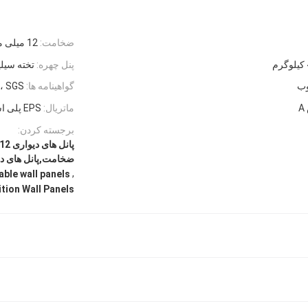
ضخامت:
12 میلی متر
پنل چهره:
تخته سیلیکات 
وب
گواهینامه ها:
O، SGS
ماتریال:
EPS پلی استایرن + ماسه + سیمان
برجسته کردن:
ضخامت,پانل های دی
,
le wall panels
tion Wall Panels