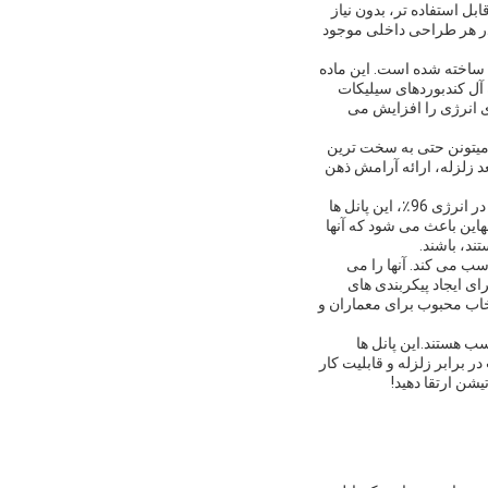
 استفاده تر، بدون نیاز
 به راحتی در هر طراحی داخلی موجود
 ساخته شده است. این ماده
آل کندبوردهای سیلیکات
ی انرژی را افزایش می
ها ميتونن حتی به سخت ترين
د زلزله، ارائه آرامش ذهن
یک مزیت مهم دیگر از پانل های دیوار پارتیشن، خواص صرفه جویی در انرژی آنها است. با میزان صرفه جویی در انرژی 96٪، این پانل ها
این باعث می شود که آنها
ند، باشند.
اسب می کند. آنها را می
ای ایجاد پیکربندی های
تخاب محبوب برای معماران و
ب هستند.اين پانل ها
 برابر زلزله و قابلیت کار
یشن ارتقا دهید!